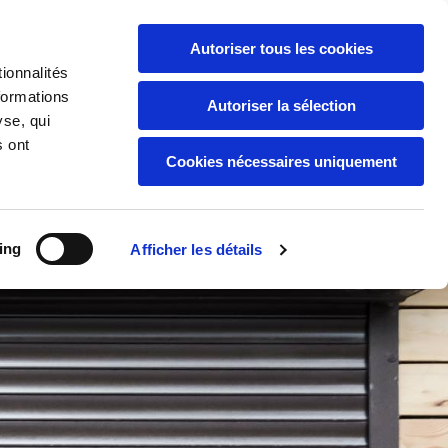
Autoriser tous les cookies
+33 2 54 83 00 00

ionnalités
formations
Autoriser la sélection
ciété
Les produits
Actualité
Contact
yse, qui
s ont
Cookies nécessaires uniquement
ing
Afficher les détails