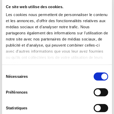
refuser les cookies, ou être informé lorsqu'un site veut
Ce site web utilise des cookies.
écrire un cookie en réglant les préférences de votre
navigateur.
Les cookies nous permettent de personnaliser le contenu
et les annonces, d'offrir des fonctionnalités relatives aux
médias sociaux et d'analyser notre trafic. Nous
3/ Liens vers d’autres sites
partageons également des informations sur l'utilisation de
Ce site web contient des liens vers d'autres sites.
notre site avec nos partenaires de médias sociaux, de
L'accès à un site lié à notre site se fait aux risques et
publicité et d'analyse, qui peuvent combiner celles-ci
périls du visiteur ou de l'utilisateur et Orange ne saurait
avec d'autres informations que vous leur avez fournies
être tenue pour responsable des dommages, erreurs ou
ou qu'ils ont collectées lors de votre utilisation de leurs
omissions présentes sur ces sites.
services.
Sélection
4/ Propriété intellectuelle
Nécessaires
du
L'accès au site vous confère un droit d'usage privé et
consentement
non exclusif de ce site. L'ensemble des éléments édités
Préférences
sur ce site, incluant notamment les textes,
photographies, infographies, logos, marques...
Statistiques
constituent des œuvres au sens du code de la Propriété