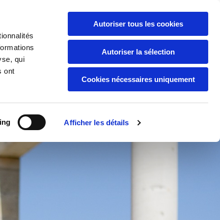
Autoriser tous les cookies
+33 2 54 83 00 00

ionnalités
formations
Autoriser la sélection
ciété
Les produits
Actualité
Contact
yse, qui
s ont
Cookies nécessaires uniquement
ing
Afficher les détails