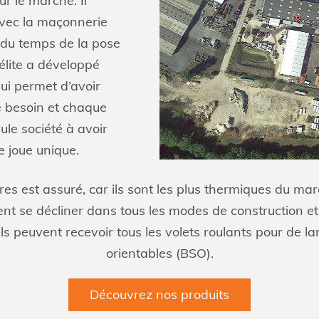
ur le marché. Il
avec la maçonnerie
n du temps de la pose
rélite a développé
ui permet d’avoir
e besoin et chaque
eule société à avoir
 joue unique.
res est assuré, car ils sont les plus thermiques du ma
nt se décliner dans tous les modes de construction et p
ls peuvent recevoir tous les volets roulants pour de lar
orientables (BSO).
Découvrez nos produits