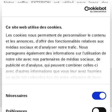
Notre coffre EXTERION est utilisé pour loger des
fermetures et est intégré en cours de construction dans
l’épaisseur d’un mur en ITE (Isolation par l' extérieur), en
dessous d’une dalle ou d’un linteau, et au-dessus de la
Ce site web utilise des cookies.
menuiserie. Il est réalisé sur-mesure à partir d’un
Les cookies nous permettent de personnaliser le contenu
coffre tunnel en polystyrène expansé armé (classique ou
et les annonces, d'offrir des fonctionnalités relatives aux
Neolution®) dont on augmente l’épaisseur avec une
médias sociaux et d'analyser notre trafic. Nous
couche
partageons également des informations sur l'utilisation de
de polystyrène supplémentaire. Il est vendu tout équipé
notre site avec nos partenaires de médias sociaux, de
(hors volet roulant).
publicité et d'analyse, qui peuvent combiner celles-ci
avec d'autres informations que vous leur avez fournies
Les coffres à dimension
ou qu'ils ont collectées lors de votre utilisation de leurs
services.
Sur demande
Sélection
Contactez-nous
Nécessaires
du
consentement
Préférences