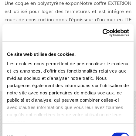
Une coque en polystyrène expanNotre coffre EXTERION
est utilisé pour loger des fermetures et est intégré en
cours de construction dans l’épaisseur d’un mur en ITE
(Isolation extérieur), en dessous d’une dalle ou d’un
linteau, et au-dessus de la menuiserie. Ils sont réalisés
sur-mesure à partir d’un
coffre tunnel en polystyrène expansé armé (classique ou
Ce site web utilise des cookies.
Neolution®) dont on augmente l’épaisseur avec une
Les cookies nous permettent de personnaliser le contenu
couche
et les annonces, d'offrir des fonctionnalités relatives aux
de polystyrène supplémentaire. Des joues en
médias sociaux et d'analyser notre trafic. Nous
polystyrène sont également fournies.
partageons également des informations sur l'utilisation de
notre site avec nos partenaires de médias sociaux, de
publicité et d'analyse, qui peuvent combiner celles-ci
Les coffres à dimension
avec d'autres informations que vous leur avez fournies
Coffrélite conçoit et fabrique également différents
ou qu'ils ont collectées lors de votre utilisation de leurs
coffres à dimension.
services.
Sélection