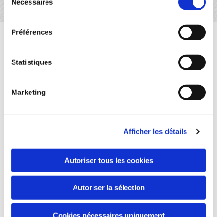
Nécessaires
Uniquement sur demande
du
consentement
Préférences
Les coffres cintrés
Nos coffres cintrés sont utilisés pour loger des
Statistiques
fermetures et sont intégrés en cours de construction
dans l’épaisseur d’un mur et dans une ouverture en arc.
Marketing
Ils sont réalisés sur-mesure à partir d’un coffre tunnel en
polystyrène et des plaques d’habillage. Ils sont fournis
tout équipés.
Afficher les détails
Autoriser tous les cookies
Autoriser la sélection
Cookies nécessaires uniquement